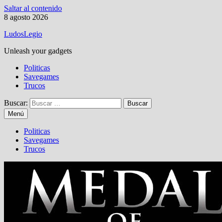
Saltar al contenido
8 agosto 2026
LudosLegio
Unleash your gadgets
Politicas
Savegames
Trucos
Buscar:
Menú
Politicas
Savegames
Trucos