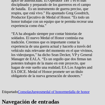
ápice de autenticidad. El Operador Tier 1 es el más
disciplinado y preparado de los guerreros en el campo
de batalla. Es un instrumento de guerra preciso, que
respira, que está vivo.” Ha apuntado Greg Goodrich,
Productor Ejecutivo de Medal of Honor. “Es todo un
honor trabajar con un equipo que te permita recrear una
experiencia como ésta.”
“EA ha abogado siempre por contar historias de
soldados. El nuevo Medal of Honor continúa esa
tradición. Creemos que es importante contar la
experiencia de una guerra actual y hacerlo a través del
vehículo más relevante del momento en el que vivimos,
los videojuegos,” ha dicho Sean Decker, VP y General
Manager de EALA. “Es un orgullo que dos firmas tan
potentes trabajen de la mano en este proyecto, que
hagan de este sueño una realidad; EA Los Angeles and
EA DICE. Medal of Honor promete ser un título
obligatorio de la nueva generación de shooters.”
Etiquetado
Consolas
Juegos
medal of honor
medalla de honor
Navegación de entradas