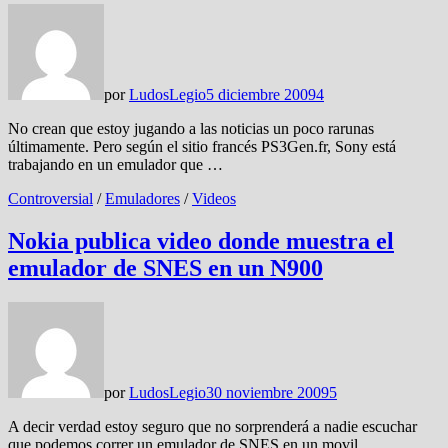
por
LudosLegio
5 diciembre 2009
4
No crean que estoy jugando a las noticias un poco rarunas
últimamente. Pero según el sitio francés PS3Gen.fr, Sony está
trabajando en un emulador que …
Controversial
/
Emuladores
/
Videos
Nokia publica video donde muestra el
emulador de SNES en un N900
por
LudosLegio
30 noviembre 2009
5
A decir verdad estoy seguro que no sorprenderá a nadie escuchar
que podemos correr un emulador de SNES en un movil.