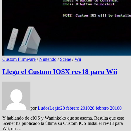
Custom Firmware
/
Nintendo
/
Scene
/
Wii
Llega el Custom IOSX rev18 para Wii
por
LudosLegio
28 febrero 2010
28 febrero 2010
0
Y hablando de cIOS y Waninkoko que se asoma. Resulta que este
Scener ha publicado la última su Custom IOS Installer rev18 para
Wii, un …