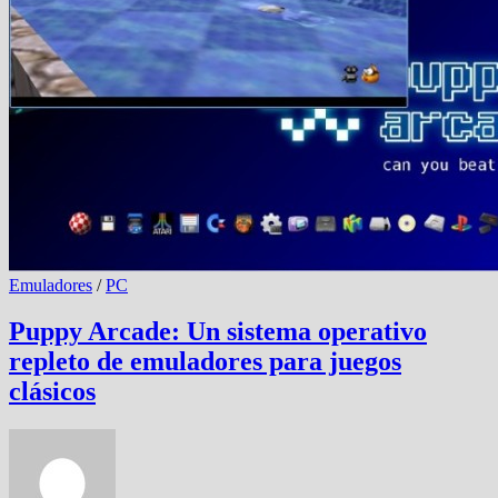
Emuladores
/
PC
Puppy Arcade: Un sistema operativo
repleto de emuladores para juegos
clásicos