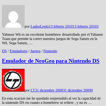
por
LudosLegio
13 febrero 2010
13 febrero 2010
3
Yabause Wii es un excelente homebrew desarrollado por el Yabause
Team que permite la correr nuestros juegos de Sega Saturn en la
Wii. Sega Saturn, …
DS
/
Emuladores
/
Juegos
/
Nintendo
Emulador de NeoGeo para Nintendo DS
por
LT
31 diciembre 2009
31 diciembre 2009
9
En esta ocacion me he quedado sorprendido al ver la capacidad de
la nintendo DS en cuanto a homebrew se refiere , y no es …