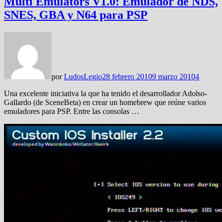
Multi Emulators V1.0: Emulador de NDS,
SNES, GBA y N64 para PSP
por
LudosLegio
28 febrero 2010
9 marzo 2010
4
Una excelente iniciativa la que ha tenido el desarrollador Adolso-
Gallardo (de SceneBeta) en crear un homebrew que reúne varios
emuladores para PSP. Entre las consolas …