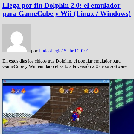
Llega por fin Dolphin 2.0: el emulador
para GameCube y Wii (Linux / Windows)
por
LudosLegio
15 abril 2010
1
En estos días los chicos tras Dolphin, el popular emulador para
GameCube y Wii han dado el salto a la versión 2.0 de su software
…