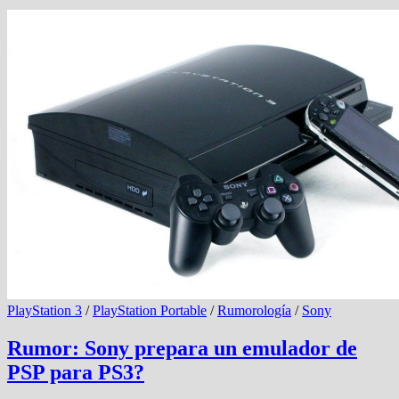
PlayStation 3
/
PlayStation Portable
/
Rumorología
/
Sony
Rumor: Sony prepara un emulador de
PSP para PS3?