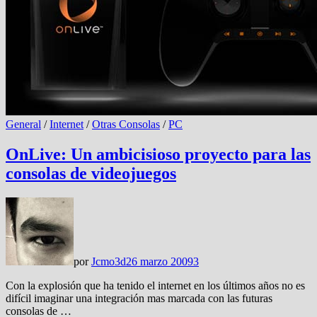
General
/
Internet
/
Otras Consolas
/
PC
OnLive: Un ambicisioso proyecto para las
consolas de videojuegos
por
Jcmo3d
26 marzo 2009
3
Con la explosión que ha tenido el internet en los últimos años no es
difícil imaginar una integración mas marcada con las futuras
consolas de …