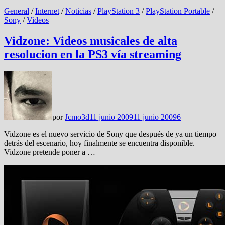
General
/
Internet
/
Noticias
/
PlayStation 3
/
PlayStation Portable
/
Sony
/
Videos
Vidzone: Videos musicales de alta
resolucion en la PS3 vía streaming
por
Jcmo3d
11 junio 2009
11 junio 2009
6
Vidzone es el nuevo servicio de Sony que después de ya un tiempo
detrás del escenario, hoy finalmente se encuentra disponible.
Vidzone pretende poner a …