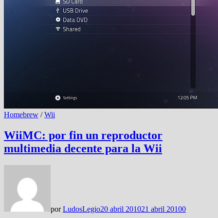
Homebrew
/
Wii
WiiMC: por fin un reproductor
multimedia decente para la Wii
por
LudosLegio
20 abril 2010
21 abril 2010
0