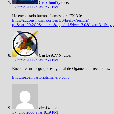
Crazthonfry
dice:
17 junio 2008 a las 7:51 PM
He encontrado buenos themes para FX 3.0:
https://addons.mozilla.org/es-ES/firefox/search?
q=&cat=2%2C0&as=true&appid=1&lver=3.0&hver=3.1&aty
Carlos A.V.N.
dice:
17 junio 2008 a las 7:54 PM
Encontre un Juego que es igual al de Ogame la dirreccion es:
http://spaceinvasion.gamehero.com/
vico14
dice:
17 junio 2008 a las 8:19 PM