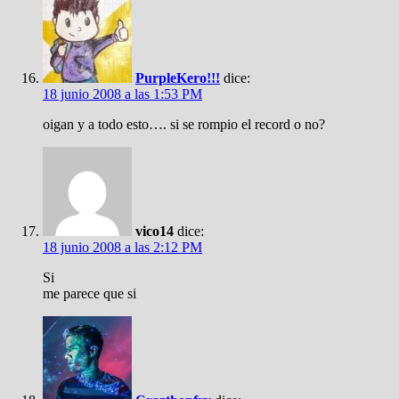
PurpleKero!!!
dice:
18 junio 2008 a las 1:53 PM
oigan y a todo esto…. si se rompio el record o no?
vico14
dice:
18 junio 2008 a las 2:12 PM
Si
me parece que si