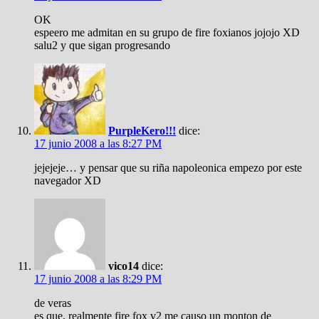
OK
espeero me admitan en su grupo de fire foxianos jojojo XD
salu2 y que sigan progresando
PurpleKero!!!
dice:
17 junio 2008 a las 8:27 PM
jejejeje… y pensar que su riña napoleonica empezo por este
navegador XD
vico14
dice:
17 junio 2008 a las 8:29 PM
de veras
es que, realmente fire fox v2 me causo un monton de