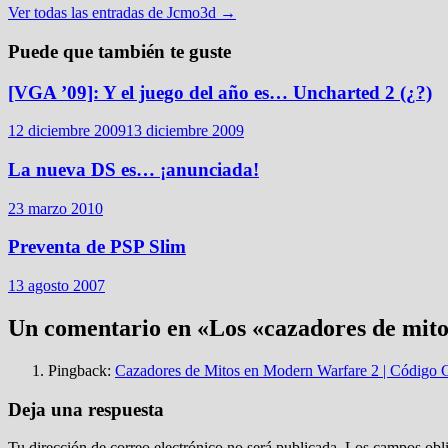
Ver todas las entradas de Jcmo3d →
Puede que también te guste
[VGA ’09]: Y el juego del año es… Uncharted 2 (¿?)
12 diciembre 2009
13 diciembre 2009
La nueva DS es… ¡anunciada!
23 marzo 2010
Preventa de PSP Slim
13 agosto 2007
Un comentario en «
Los «cazadores de mito
Pingback:
Cazadores de Mitos en Modern Warfare 2 | Código
Deja una respuesta
Tu dirección de correo electrónico no será publicada.
Los campos obli