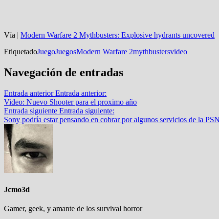
Vía |
Modern Warfare 2 Mythbusters: Explosive hydrants uncovered
Etiquetado
Juego
Juegos
Modern Warfare 2
mythbusters
video
Navegación de entradas
Entrada anterior
Entrada anterior:
Video: Nuevo Shooter para el proximo año
Entrada siguiente
Entrada siguiente:
Sony podría estar pensando en cobrar por algunos servicios de la PS
Jcmo3d
Gamer, geek, y amante de los survival horror