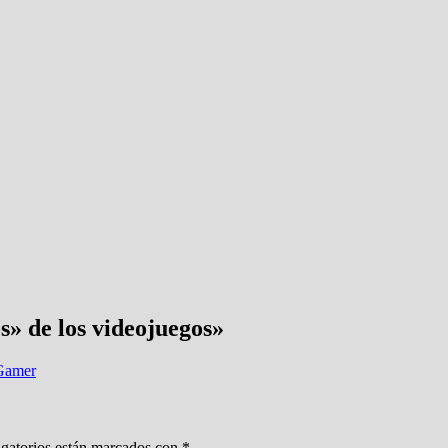
s» de los videojuegos
»
 Gamer
gatorios están marcados con
*