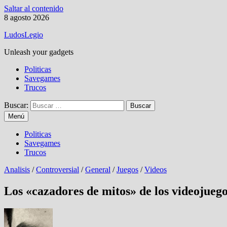
Saltar al contenido
8 agosto 2026
LudosLegio
Unleash your gadgets
Politicas
Savegames
Trucos
Buscar:
Menú
Politicas
Savegames
Trucos
Analisis
/
Controversial
/
General
/
Juegos
/
Videos
Los «cazadores de mitos» de los videojueg