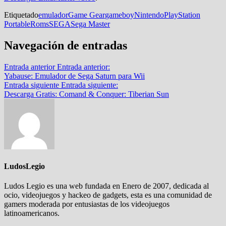
Etiquetado
emulador
Game Gear
gameboy
Nintendo
PlayStation
Portable
Roms
SEGA
Sega Master
Navegación de entradas
Entrada anterior
Entrada anterior:
Yabause: Emulador de Sega Saturn para Wii
Entrada siguiente
Entrada siguiente:
Descarga Gratis: Comand & Conquer: Tiberian Sun
LudosLegio
Ludos Legio es una web fundada en Enero de 2007, dedicada al
ocio, videojuegos y hackeo de gadgets, esta es una comunidad de
gamers moderada por entusiastas de los videojuegos
latinoamericanos.