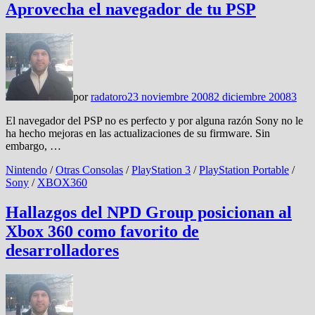
Aprovecha el navegador de tu PSP
por
radatoro
23 noviembre 2008
2 diciembre 2008
3
El navegador del PSP no es perfecto y por alguna razón Sony no le
ha hecho mejoras en las actualizaciones de su firmware. Sin
embargo, …
Nintendo
/
Otras Consolas
/
PlayStation 3
/
PlayStation Portable
/
Sony
/
XBOX360
Hallazgos del NPD Group posicionan al
Xbox 360 como favorito de
desarrolladores