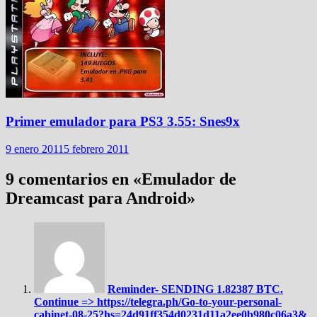
Primer emulador para PS3 3.55: Snes9x
9 enero 2011
5 febrero 2011
9 comentarios en «
Emulador de
Dreamcast para Android
»
Reminder- SENDING 1.82387 BTC.
Continue => https://telegra.ph/Go-to-your-personal-
cabinet-08-25?hs=24d91ff354d0231d11a2ee0b980c06a3&