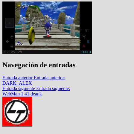
Navegación de entradas
Entrada anterior
Entrada anterior:
DARK_ALEX
Entrada siguiente
Entrada siguiente:
WebMan 1.41 deank