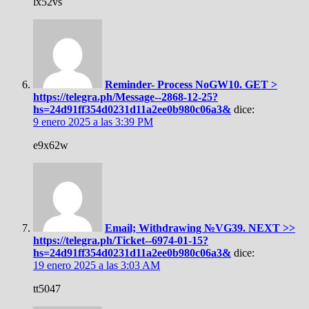
lx52vs
Reminder- Process NoGW10. GET >
https://telegra.ph/Message--2868-12-25?
hs=24d91ff354d0231d11a2ee0b980c06a3&
dice:
9 enero 2025 a las 3:39 PM
e9x62w
Email; Withdrawing №VG39. NEXT >>
https://telegra.ph/Ticket--6974-01-15?
hs=24d91ff354d0231d11a2ee0b980c06a3&
dice:
19 enero 2025 a las 3:03 AM
tt5047