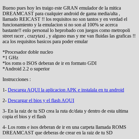
Bueno pues hoy les traigo este GRAN emulador de la mitica
DREAMCAST para cualquier android de gama media/alta ,
llamado REICAST !! los requisitos no son tantos y en verdad el
funcionamiento y la emulacion si no son al 100% se acerca
bastante!! enlo personal lo heprobado con juegos como metropoli
street racer , crazytaxi , y alguno mas y me van fluidas las graficas !!
aca los requisitos basicos para poder emular
*Procesador doble nucleo
*1 GHz
*los roms o ISOS deberan de ir en formato GDI
*Android 2.2 o superior
Instrucciones :
1-
Descarga AQUI la aplicacion APK e instalala en tu android
2-
Descargar el bios y el flash AQUI
3- En la raiz de tu SD crea la ruta dc/data y dentro de esta ultima
copia el bios y el flash
4- Los roms e isos deberan de ir en una carpeta llamada ROMS
DREAMCAST que deberas de crear en la raiz de tu SD