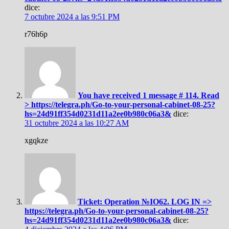
dice:
7 octubre 2024 a las 9:51 PM
r76h6p
You have received 1 message # 114. Read
> https://telegra.ph/Go-to-your-personal-cabinet-08-25?
hs=24d91ff354d0231d11a2ee0b980c06a3&
dice:
31 octubre 2024 a las 10:27 AM
xgqkze
Ticket: Operation №IO62. LOG IN =>
https://telegra.ph/Go-to-your-personal-cabinet-08-25?
hs=24d91ff354d0231d11a2ee0b980c06a3&
dice: