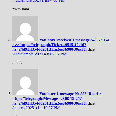
4 diciembre 2024 a las 4:06 PM
nwmumm
You have received 1 message № 157. Go
>>> https://telegra.ph/Ticket--9515-12-16?
hs=24d91ff354d0231d11a2ee0b980c06a3&
dice:
20 diciembre 2024 a las 7:32 PM
otblzk
You have 1 message № 883. Read >
https://telegra.ph/Message--2868-12-25?
hs=24d91ff354d0231d11a2ee0b980c06a3&
dice:
8 enero 2025 a las 10:27 PM