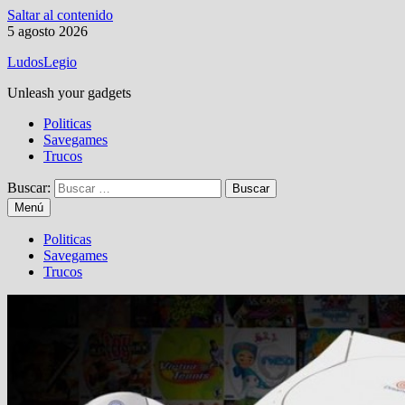
Saltar al contenido
5 agosto 2026
LudosLegio
Unleash your gadgets
Politicas
Savegames
Trucos
Buscar:
Menú
Politicas
Savegames
Trucos