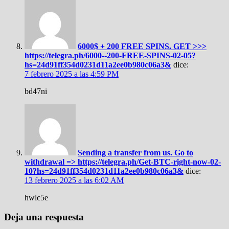
6000$ + 200 FREE SPINS. GET >>>
https://telegra.ph/6000--200-FREE-SPINS-02-05?
hs=24d91ff354d0231d11a2ee0b980c06a3&
dice:
7 febrero 2025 a las 4:59 PM
bd47ni
Sending a transfer from us. Gо tо
withdrаwаl => https://telegra.ph/Get-BTC-right-now-02-
10?hs=24d91ff354d0231d11a2ee0b980c06a3&
dice:
13 febrero 2025 a las 6:02 AM
hwlc5e
Deja una respuesta